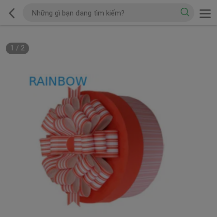
1
/
2