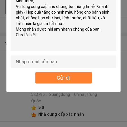
Khả năng cung cấ
500000 chiếc / tuần
p
Xem thêm
Về chúng tôi
Rainbow packaging co,ltd hồ
sơ nhà sản xuất
Address: 5th Floor, Building 6,
Gửi đi
No.23, Xinbao Second Street,
Dalang Town, Dongguan，
523786，Guangdong，China ,Trung
Quốc
5.0
Nhà cung cấp xác nhận