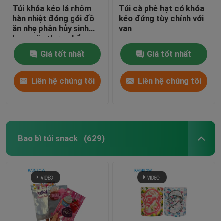
Túi khóa kéo lá nhôm
Túi cà phê hạt có khóa
hàn nhiệt đóng gói đồ
kéo đứng tùy chỉnh với
Túi giấy tùy chỉnh
ăn nhẹ phân hủy sinh
van
học, cấp thực phẩm
cho các loại hạt, trà, cà
Bao bì thẻ vỉ
Giá tốt nhất
Giá tốt nhất
phê, thức ăn cho thú
cưng
Liên hệ chúng tôi
Liên hệ chúng tôi
Chai nhựa
Bao bì túi snack
(629)