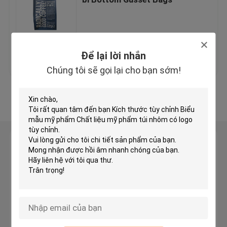
Túi in kỹ thuật số
Giá tốt nhất
Liên hệ chúng tôi
Để lại lời nhắn
Bao bì túi trà
Chúng tôi sẽ gọi lại cho bạn sớm!
Thảo dược bao bì
Xem thêm
Bao bì giấy bạc
Để lại lời nhắn
Túi chống tĩnh
Chúng tôi sẽ gọi lại cho bạn sớm!
Phim bao bì thực phẩm
Túi đựng mỹ phẩm