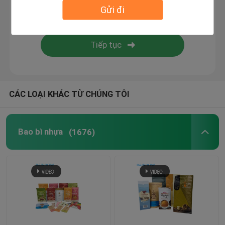
Gửi đi
Bao bì hộp giấy
Nhãn co lại
Túi niêm phong
CÁC LOẠI KHÁC TỪ CHÚNG TÔI
Túi OPP
Bao bì nhựa
(1676)
Túi đựng thức ăn cho thú cưng
Túi Gusset dưới cùng
Túi niêm phong chân không thực phẩm