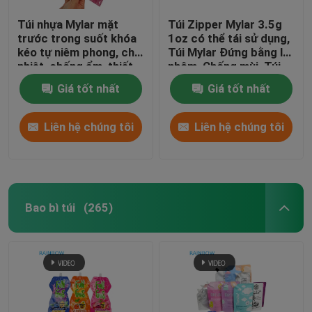
Túi nhựa Mylar mặt
Túi Zipper Mylar 3.5g
trước trong suốt khóa
1oz có thể tái sử dụng,
kéo tự niêm phong, chịu
Túi Mylar Đứng bằng lá
nhiệt, chống ẩm, thiết
nhôm, Chống mùi, Túi
kế riêng cho đường
Mylar Cali để bảo quản
Giá tốt nhất
Giá tốt nhất
thực phẩm, In theo yêu
cầu
Liên hệ chúng tôi
Liên hệ chúng tôi
Bao bì túi
(265)