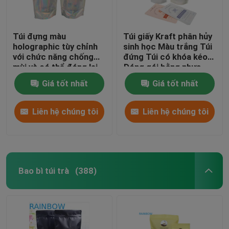
Túi đựng màu
Túi giấy Kraft phân hủy
holographic tùy chỉnh
sinh học Màu trắng Túi
với chức năng chống
đứng Túi có khóa kéo
mùi và có thể đóng lại
Đóng gói bằng nhựa
Dùng cho thức ăn vật
Giá tốt nhất
Giá tốt nhất
nuôi Có thể phân hủy
Liên hệ chúng tôi
Liên hệ chúng tôi
Bao bì túi trà
(388)