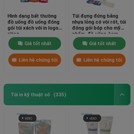
Hình dạng bất thường
Túi đựng đứng bằng
đồ uống đồ uống đóng
nhựa lỏng có vòi rót, túi
gói túi xách với in logo
đóng gói bóp cho mỹ
riêng
phẩm, đồ uống, kem
dưỡng da, túi vòi
Giá tốt nhất
Giá tốt nhất
Liên hệ chúng tôi
Liên hệ chúng tôi
Túi in kỹ thuật số
(335)