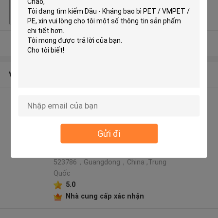
Khả năng cung cấ
1000.000 chiếc mỗi tuần
p
Xem thêm
Về chúng tôi
Rainbow packaging co,ltd hồ
sơ nhà sản xuất
Address: 5th Floor, Building 6,
Gửi đi
No.23, Xinbao Second Street,
Dalang Town, Dongguan，
523786，Guangdong，China ,Trung
Quốc
5.0
Nhà cung cấp xác nhận