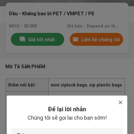
Dầu - Kháng bao bì PET / VMPET / PE
MOQ：30.000
Giá bán：Depend on the bags you need.
Giá tốt nhất
Liên hệ chúng tôi
Mô Tả SảN PHẩM
Điểm nổi bật:
mini ziplock bags
,
zip plastic bags
Chứng nhận
ISO 9001:2008
Để lại lời nhắn
Giá bán
Depend on the bags you need.
Chúng tôi sẽ gọi lại cho bạn sớm!
Hàng hiệu
Rainbow