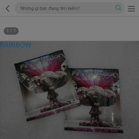
1
/
1