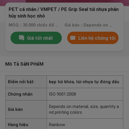
PET cá nhân / VMPET / PE Grip Seal túi nhựa phân
hủy sinh học nhỏ
MOQ：30.000 chiếc để in túi, 20.000 chiếc cho đồng bằng
Giá bán：Depends on material, size, quantity and printing colors
Giá tốt nhất
Liên hệ chúng tôi
Mô Tả SảN PHẩM
Điểm nổi bật:
kẹp túi khóa
,
túi nhựa tự đóng dấu
Chứng nhận
ISO 9001:2008
Depends on material, size, quantity a
Giá bán
nd printing colors
Hàng hiệu
Rainbow