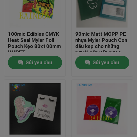
Liên hệ với chúng tôi
100mic Edibles CMYK
90mic Matt MOPP PE
Tin tức
Heat Seal Mylar Foil
nhựa Mylar Pouch Con
Pouch Kẹo 80x100mm
dấu kẹp cho những
VMPET
người sắp xếp ngọc
Các vụ án
trai
Gửi yêu cầu
Gửi yêu cầu
Yêu cầu Đặt giá
Bao bì nhựa
Bao bì túi snack
Bao bì túi