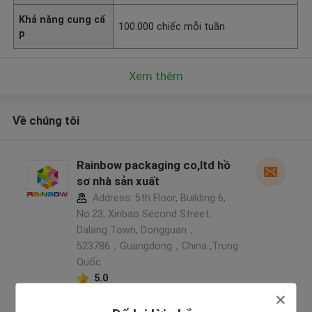
Khả năng cung cấ
100.000 chiếc mỗi tuần
p
Xem thêm
Về chúng tôi
Rainbow packaging co,ltd hồ
sơ nhà sản xuất
Address: 5th Floor, Building 6,
No.23, Xinbao Second Street,
Dalang Town, Dongguan，
523786，Guangdong，China ,Trung
Quốc
5.0
Nhà cung cấp xác nhận