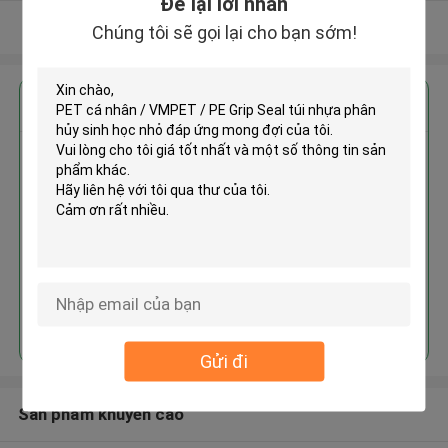
Để lại lời nhắn
Xem thêm
Chúng tôi sẽ gọi lại cho bạn sớm!
Nhận giá tốt nhất cho
PET cá nhân / VMPET / PE Grip
Seal túi nhựa phân hủy sinh học
nhỏ
Tiếp tục
Gửi đi
Sản phẩm khuyến cáo