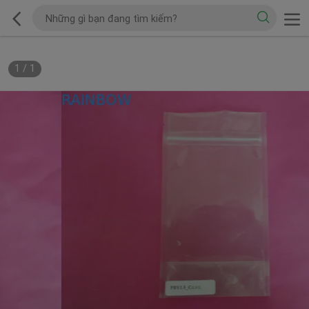
1
/
1