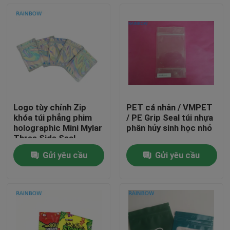
Logo tùy chỉnh Zip
PET cá nhân / VMPET
khóa túi phẳng phim
/ PE Grip Seal túi nhựa
holographic Mini Mylar
phân hủy sinh học nhỏ
Three Side Seal
Gửi yêu cầu
Gửi yêu cầu
Nhà
Sản phẩm
Về chúng tôi