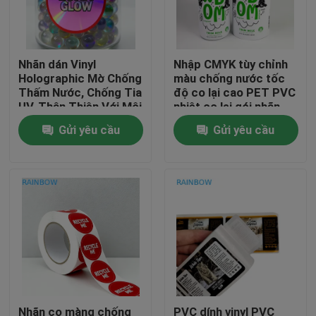
Liên hệ với chúng tôi
Nhãn dán Vinyl
Nhập CMYK tùy chỉnh
Holographic Mờ Chống
màu chống nước tốc
Tin tức
Thấm Nước, Chống Tia
độ co lại cao PET PVC
UV, Thân Thiện Với Môi
nhiệt co lại gói nhãn
Trường, Cắt Theo Yêu
cho chai thủy tinh
Gửi yêu cầu
Gửi yêu cầu
Các vụ án
Cầu cho Thủ Công
Công Nghiệp
Yêu cầu Đặt giá
Bao bì nhựa
Bao bì túi snack
Bao bì túi
Nhãn co màng chống
PVC dính vinyl PVC