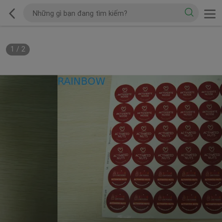
1
/
2