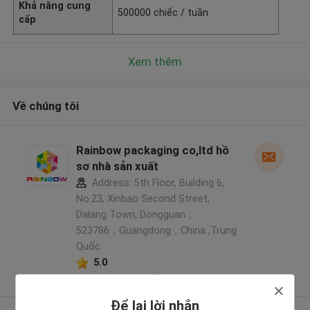
Khả năng cung
500000 chiếc / tuần
cấp
Xem thêm
Về chúng tôi
Rainbow packaging co,ltd hồ
sơ nhà sản xuất
Address: 5th Floor, Building 6,
No.23, Xinbao Second Street,
Dalang Town, Dongguan，
523786，Guangdong，China ,Trung
Quốc
5.0
Nhà cung cấp xác nhận
Để lại lời nhắn