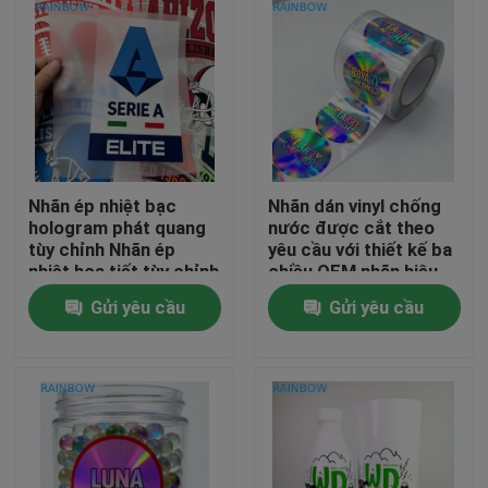
Nhãn ép nhiệt bạc
Nhãn dán vinyl chống
hologram phát quang
nước được cắt theo
tùy chỉnh Nhãn ép
yêu cầu với thiết kế ba
nhiệt họa tiết tùy chỉnh
chiều OEM nhãn hiệu
Nhãn quần áo truyền
dán cho quà tặng &
Gửi yêu cầu
Gửi yêu cầu
nhiệt
thủ công
Nhà
Sản phẩm
Về chúng tôi