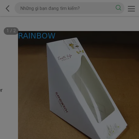
1
/
2