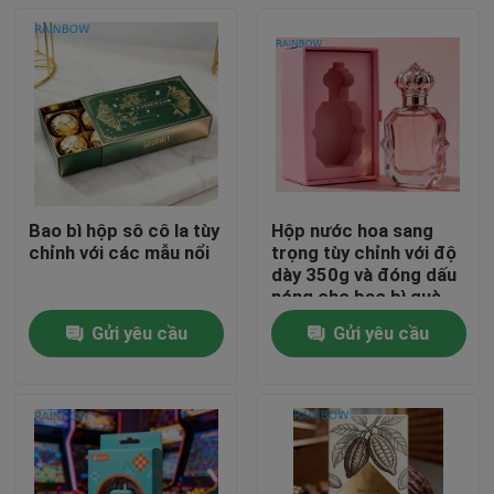
Bao bì hộp sô cô la tùy
Hộp nước hoa sang
chỉnh với các mẫu nổi
trọng tùy chỉnh với độ
dày 350g và đóng dấu
nóng cho bao bì quà
tặng cao cấp
Gửi yêu cầu
Gửi yêu cầu
Nhà
Sản phẩm
Về chúng tôi