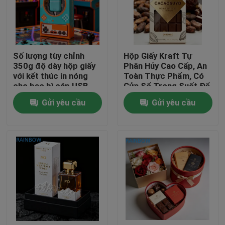
Liên hệ với chúng tôi
Số lượng tùy chỉnh
Hộp Giấy Kraft Tự
Tin tức
350g độ dày hộp giấy
Phân Hủy Cao Cấp, An
với kết thúc in nóng
Toàn Thực Phẩm, Có
cho bao bì cáp USB
Cửa Sổ Trong Suốt Để
Các vụ án
Đóng Gói Thanh Sô Cô
Gửi yêu cầu
Gửi yêu cầu
La
Yêu cầu Đặt giá
Bao bì nhựa
Bao bì túi snack
Bao bì túi