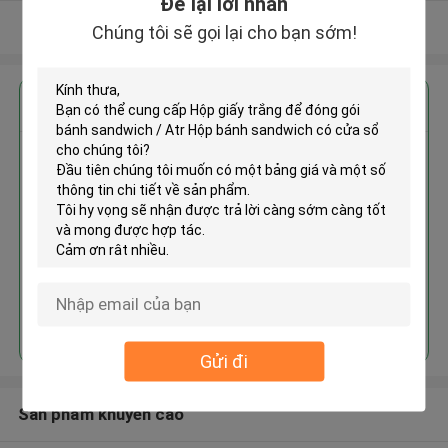
Để lại lời nhắn
Xem thêm
Chúng tôi sẽ gọi lại cho bạn sớm!
Nhận giá tốt nhất cho
Hộp giấy trắng để đóng gói bánh
sandwich / Atr Hộp bánh
sandwich có cửa sổ
Tiếp tục
Gửi đi
Sản phẩm khuyến cáo