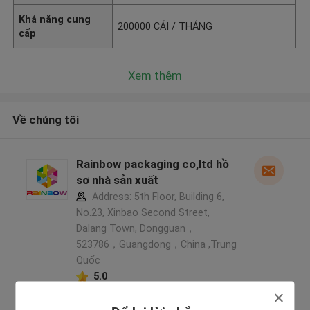
Khả năng cung
200000 CÁI / THÁNG
cấp
Xem thêm
Về chúng tôi
Rainbow packaging co,ltd hồ
sơ nhà sản xuất
Address: 5th Floor, Building 6,
No.23, Xinbao Second Street,
Dalang Town, Dongguan，
523786，Guangdong，China ,Trung
Quốc
5.0
Nhà cung cấp xác nhận