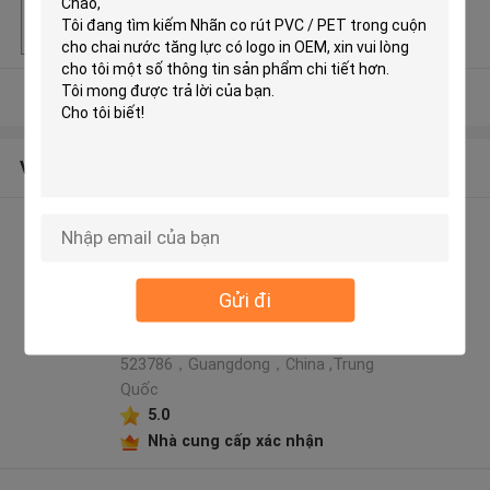
Khả năng cung cấ
1000000 CÁI / THÁNG
p
Xem thêm
Về chúng tôi
Rainbow packaging co,ltd hồ
sơ nhà sản xuất
Address: 5th Floor, Building 6,
Gửi đi
No.23, Xinbao Second Street,
Dalang Town, Dongguan，
523786，Guangdong，China ,Trung
Quốc
5.0
Nhà cung cấp xác nhận