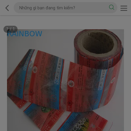
1
/
1