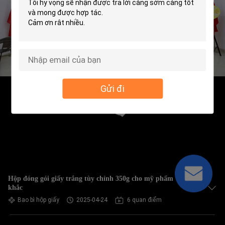
Gửi đi
Hộp đóng gói giấy trắng tùy chỉnh 350g cho mỹ phẩm với in
khắc
Bao bì hộp giấy
2025-04-24
6 quan điểm