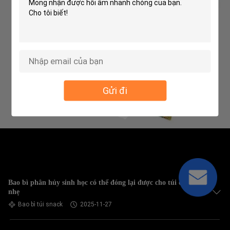
Gửi đi
Bao bì phân hủy sinh học có thể đóng lại được cho túi đồ ăn
nhẹ
Bao bì túi snack
2025-11-27