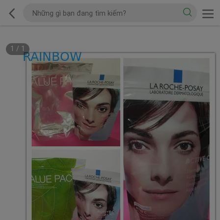
1
/
1