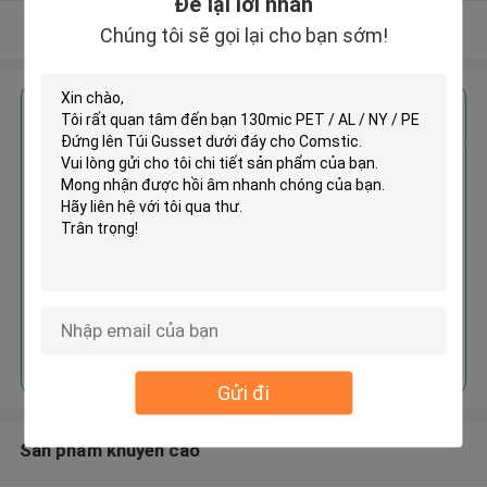
Để lại lời nhắn
Xem thêm
Chúng tôi sẽ gọi lại cho bạn sớm!
Nhận giá tốt nhất cho
130mic PET / AL / NY / PE Đứng
lên Túi Gusset dưới đáy cho
Comstic
Tiếp tục
Gửi đi
Sản phẩm khuyến cáo