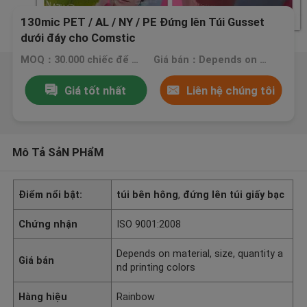
130mic PET / AL / NY / PE Đứng lên Túi Gusset
dưới đáy cho Comstic
MOQ：30.000 chiếc để in túi, 20.000 chiếc cho đồng bằng
Giá bán：Depends on material, size, quantity and printing colors
Giá tốt nhất
Liên hệ chúng tôi
Mô Tả SảN PHẩM
Điểm nổi bật:
túi bên hông
,
đứng lên túi giấy bạc
Chứng nhận
ISO 9001:2008
Depends on material, size, quantity a
Giá bán
nd printing colors
Hàng hiệu
Rainbow