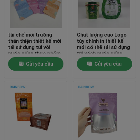
Liên hệ với chúng tôi
tái chế môi trường
Chất lượng cao Logo
Tin tức
thân thiện thiết kế mới
tùy chỉnh in thiết kế
tái sử dụng túi vòi
mới có thể tái sử dụng
nước uống thực phẩm
túi xách nước uống
Các vụ án
nước trái cây sữa
nước trái cây sữa chứa
Gửi yêu cầu
Gửi yêu cầu
thùng chứa túi kín
sữa túi có thể đóng kín
Yêu cầu Đặt giá
Bao bì nhựa
Bao bì túi snack
Bao bì túi