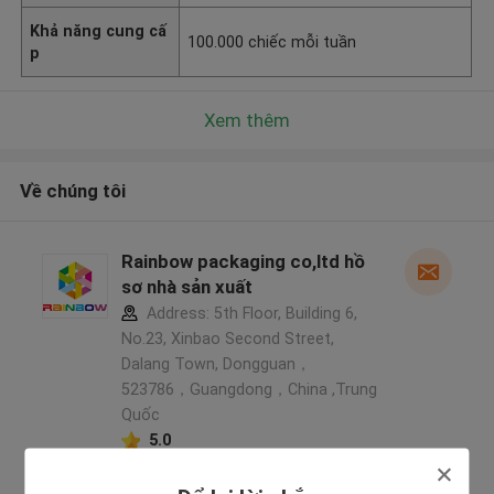
Khả năng cung cấ
100.000 chiếc mỗi tuần
p
Xem thêm
Về chúng tôi
Rainbow packaging co,ltd hồ
sơ nhà sản xuất
Address: 5th Floor, Building 6,
No.23, Xinbao Second Street,
Dalang Town, Dongguan，
523786，Guangdong，China ,Trung
Quốc
5.0
Nhà cung cấp xác nhận