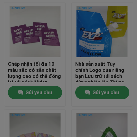
Chấp nhận tối đa 10
Nhà sản xuất Tùy
màu sắc có sẵn chất
chỉnh Logo của riêng
lượng cao có thể đóng
bạn Lưu trữ túi xách
lại túi xách Mylar
dùng nhiều lần Thùng
chứa túi kín cho nước
Gửi yêu cầu
Gửi yêu cầu
trái cây uống sữa
Nhà
Sản phẩm
Về chúng tôi